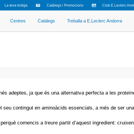
La teva botiga
Catàlegs i Promocions
Club E.Leclerc And
Centres
Catàlegs
Treballa a E.Leclerc Andorra
és adeptes, ja que és una alternativa perfecta a les proteïn
el seu contingut en aminoàcids essencials, a més de ser una f
 perquè comencis a treure partit d’aquest ingredient: cruixen