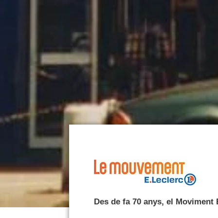
MOVIMENT E.LECLERC
Des de fa 70 anys, el Moviment 