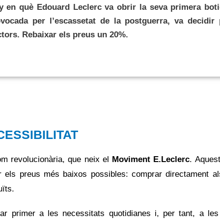
y en què Edouard Leclerc va obrir la seva primera bot
rovocada per l’escassetat de la postguerra, va decidir 
tors. Rebaixar els preus un 20%.
CESSIBILITAT
om revolucionària, que neix el
Moviment E.Leclerc
. Aques
ir els preus més baixos possibles: comprar directament al
ïts.
r primer a les necessitats quotidianes i, per tant, a le