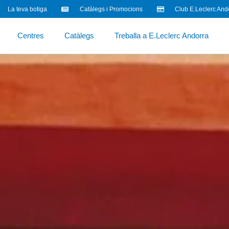
La teva botiga
Catàlegs i Promocions
Club E.Leclerc And
Centres
Catàlegs
Treballa a E.Leclerc Andorra