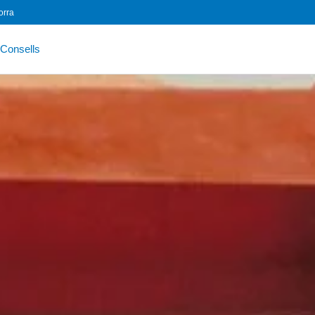
orra
Consells