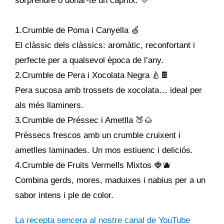
sorprendre o donar-te un capritx. 💛
1.Crumble de Poma i Canyella 🍏
El clàssic dels clàssics: aromàtic, reconfortant i
perfecte per a qualsevol època de l’any.
2.Crumble de Pera i Xocolata Negra 🍐🍫
Pera sucosa amb trossets de xocolata… ideal per
als més llaminers.
3.Crumble de Préssec i Ametlla 🍑🌰
Préssecs frescos amb un crumble cruixent i
ametlles laminades. Un mos estiuenc i deliciós.
4.Crumble de Fruits Vermells Mixtos 🍓🫐
Combina gerds, mores, maduixes i nabius per a un
sabor intens i ple de color.
La recepta sencera al nostre canal de YouTube