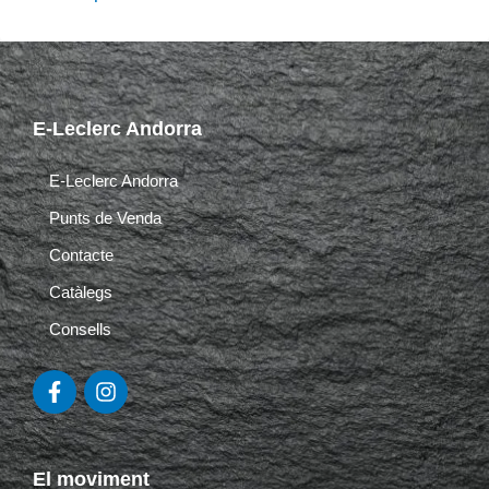
E-Leclerc Andorra
E-Leclerc Andorra
Punts de Venda
Contacte
Catàlegs
Consells
F
I
a
n
c
s
e
t
b
a
El moviment