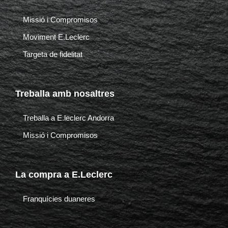
o
g
o
r
k
a
Missió i Compromisos
-
m
Moviment E.Leclerc
f
Targeta de fidelitat
Treballa amb nosaltres
Treballa a E.leclerc Andorra
Missió i Compromisos
La compra a E.Leclerc
Franquícies duaneres