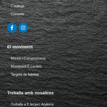
Catàlegs
Consells
F
I
a
n
c
s
e
t
b
a
El moviment
o
g
o
r
k
a
Missió i Compromisos
-
m
Moviment E.Leclerc
f
Targeta de fidelitat
Treballa amb nosaltres
Treballa a E.leclerc Andorra