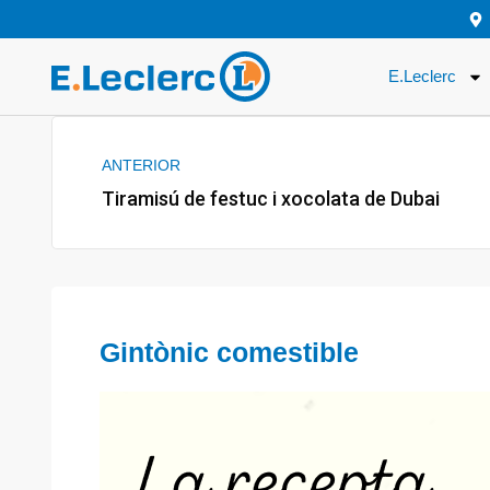
Vés
al
E.Leclerc
contingut
Prev
ANTERIOR
Tiramisú de festuc i xocolata de Dubai
Gintònic comestible