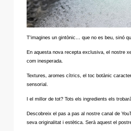
T’imagines un gintònic… que no es beu, sinó 
En aquesta nova recepta exclusiva, el nostre x
com inesperada.
Textures, aromes cítrics, el toc botànic caracte
sensorial.
I el millor de tot? Tots els ingredients els trob
Descobreix el pas a pas al nostre canal de Yo
seva originalitat i estètica. Serà aquest el postr