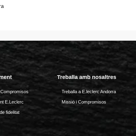
ra
ment
Treballa amb nosaltres
i Compromisos
Treballa a E.leclerc Andorra
t E.Leclerc
Missió i Compromisos
e fidelitat