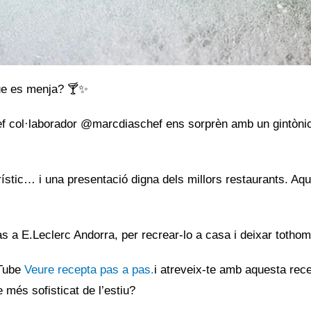
que es menja? 🍸✨
ef col·laborador @marcdiaschef ens sorprèn amb un gintònic
rístic… i una presentació digna dels millors restaurants. Aq
aràs a E.Leclerc Andorra, per recrear-lo a casa i deixar totho
uTube
Veure recepta pas a pas.
i atreveix-te amb aquesta rece
e més sofisticat de l’estiu?