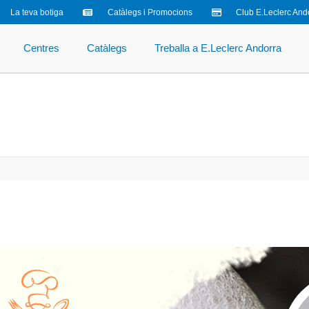
La teva botiga
Catàlegs i Promocions
Club E.Leclerc And
Centres
Catàlegs
Treballa a E.Leclerc Andorra