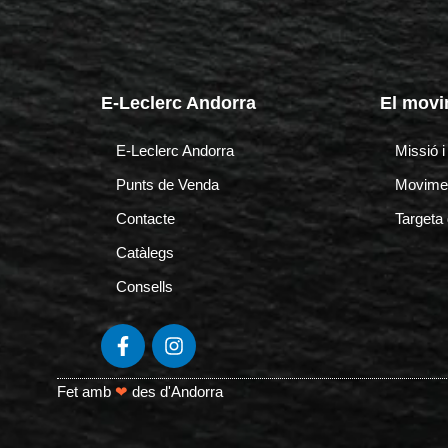
E-Leclerc Andorra
El movi
E-Leclerc Andorra
Missió 
Punts de Venda
Movimen
Contacte
Targeta d
Catàlegs
Consells
F
I
a
n
c
s
e
t
Fet amb
❤
des d'Andorra
b
a
o
g