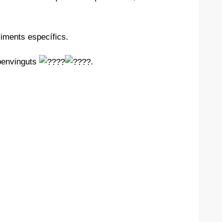
liments específics.
 benvinguts
.