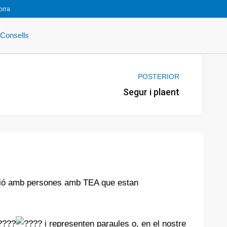
orra
Consells
Next
POSTERIOR
Segur i plaent
cació amb persones amb TEA que estan
i representen paraules o, en el nostre