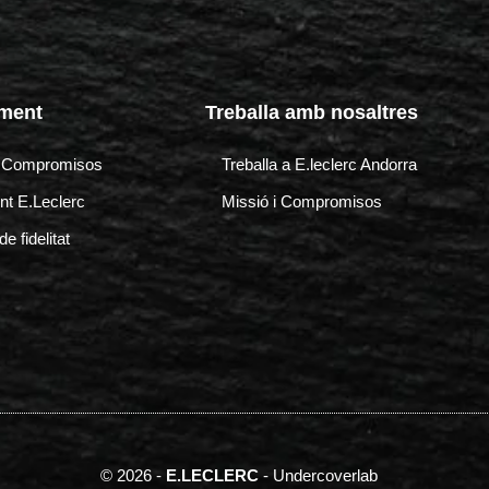
ment
Treballa amb nosaltres
i Compromisos
Treballa a E.leclerc Andorra
t E.Leclerc
Missió i Compromisos
e fidelitat
© 2026 -
E.LECLERC
-
Undercoverlab