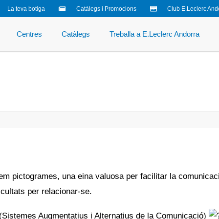
La teva botiga
Catàlegs i Promocions
Club E.Leclerc And
Centres
Catàlegs
Treballa a E.Leclerc Andorra
tzem pictogrames, una eina valuosa per facilitar la comuni
icultats per relacionar-se.
(Sistemes Augmentatius i Alternatius de la Comunicació)