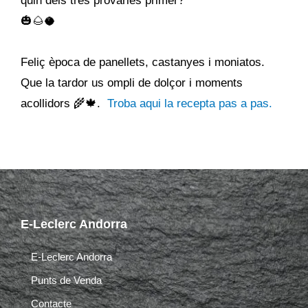
quin dels tres provaries primer?
🎃🌰🥥
Feliç època de panellets, castanyes i moniatos.
Que la tardor us ompli de dolçor i moments
acollidors 🌾🍁.
Troba aqui la recepta pas a pas.
E-Leclerc Andorra
E-Leclerc Andorra
Punts de Venda
Contacte