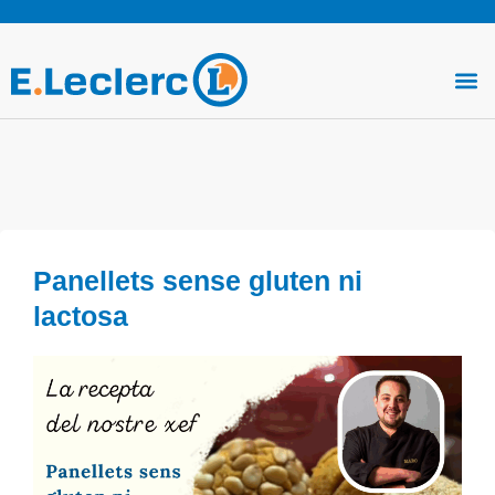
Vés
al
Me
contingut
Panellets sense gluten ni
lactosa