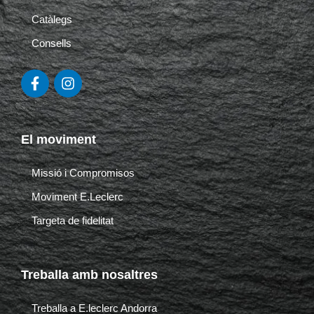
Catàlegs
Consells
F
I
a
n
c
s
e
t
b
a
El moviment
o
g
o
r
k
a
Missió i Compromisos
-
m
Moviment E.Leclerc
f
Targeta de fidelitat
Treballa amb nosaltres
Treballa a E.leclerc Andorra