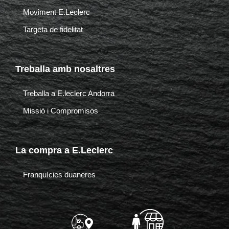
-
m
Moviment E.Leclerc
f
Targeta de fidelitat
Treballa amb nosaltres
Treballa a E.leclerc Andorra
Missió i Compromisos
La compra a E.Leclerc
Franquícies duaneres