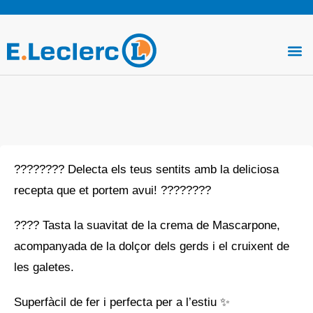
Vés
al
Me
contingut
???????? Delecta els teus sentits amb la deliciosa
recepta que et portem avui! ????????
???? Tasta la suavitat de la crema de Mascarpone,
acompanyada de la dolçor dels gerds i el cruixent de
les galetes.
Superfàcil de fer i perfecta per a l’estiu ✨