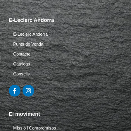
E-Leclerc Andorra
E-Leclerc Andorra
Punts de Venda
Contacte
Catàlegs
Consells
F
I
a
n
c
s
e
t
b
a
El moviment
o
g
o
r
k
a
Missió i Compromisos